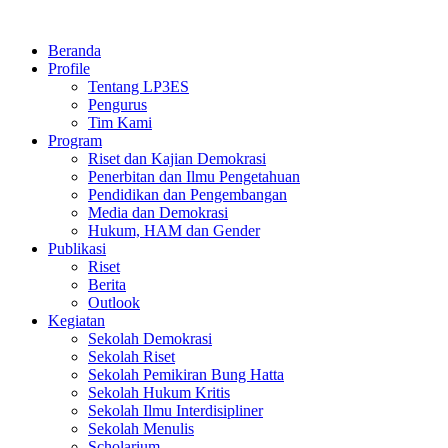
Skip
to
Beranda
content
Profile
Tentang LP3ES
Pengurus
Tim Kami
Program
Riset dan Kajian Demokrasi
Penerbitan dan Ilmu Pengetahuan
Pendidikan dan Pengembangan
Media dan Demokrasi
Hukum, HAM dan Gender
Publikasi
Riset
Berita
Outlook
Kegiatan
Sekolah Demokrasi
Sekolah Riset
Sekolah Pemikiran Bung Hatta
Sekolah Hukum Kritis
Sekolah Ilmu Interdisipliner
Sekolah Menulis
Scholarium